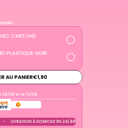
ande :
 AVEC CARTONS
D PLASTIQUE NOIR
R AU PANIER
€1,90
le
08/08
et le
10/08
VRAISON À DOMICILE EN 24/48H
-
LIVRAISON EN POINT RELA