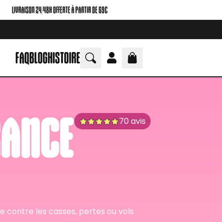
LIVRAISON 24/48H OFFERTE À PARTIR DE 69€
FAQ
BLOG
HISTOIRE
ANCE
70 avis
contre les casses, pertes ou vols