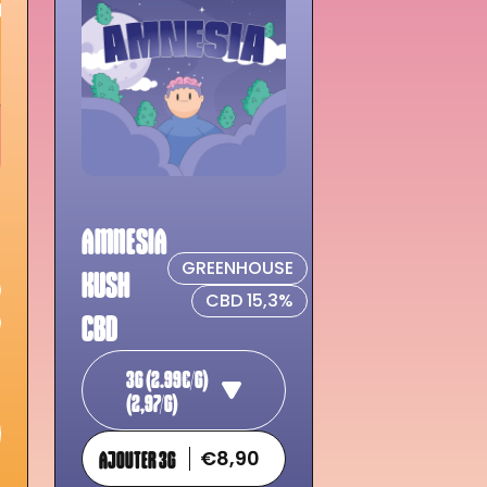
AMNESIA
GREENHOUSE
KUSH
CBD 15,3%
CBD
3G (2.99€/G)
(2,97/G)
AJOUTER 3G
€8,90