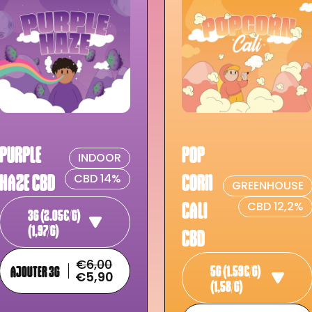
PURPLE
POP
INDOOR
HAZE CBD
CORN
CBD 14%
GREENHOUSE
CALI
CBD 12,2%
3G (2.05€/G)
(1,97/G)
CBD
€6,00
5G (1.59€/G)
AJOUTER 3G
€5,90
(1,58/G)