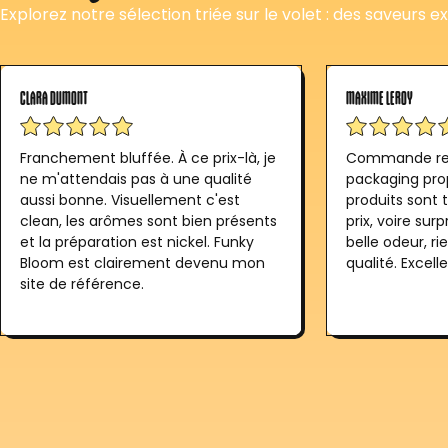
Explorez notre sélection triée sur le volet : des saveurs ex
CLARA DUMONT
MAXIME LEROY
Franchement bluffée. À ce prix-là, je
Commande reç
ne m'attendais pas à une qualité
packaging prop
aussi bonne. Visuellement c'est
produits sont t
clean, les arômes sont bien présents
prix, voire sur
et la préparation est nickel. Funky
belle odeur, rie
Bloom est clairement devenu mon
qualité. Excell
site de référence.