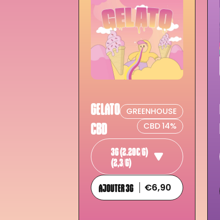
GELATO
GREENHOUSE
CBD
CBD 14%
3G (2.20€/G)
(2,3/G)
AJOUTER 3G
€6,90