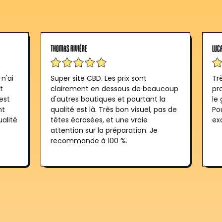
THOMAS RIVIÈRE
LUC
 n'ai
Super site CBD. Les prix sont
Tr
t
clairement en dessous de beaucoup
pr
 est
d'autres boutiques et pourtant la
le 
nt
qualité est là. Très bon visuel, pas de
Po
ualité
têtes écrasées, et une vraie
ex
attention sur la préparation. Je
recommande à 100 %.