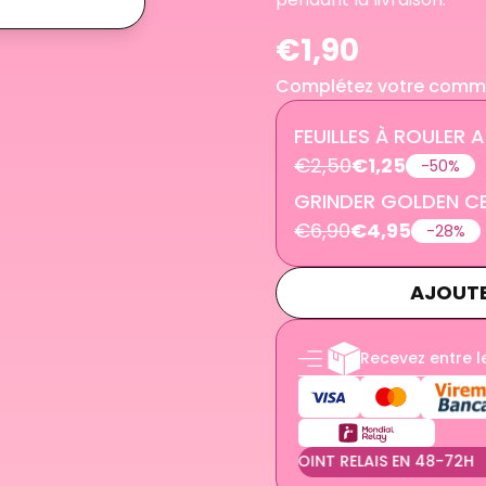
€1,90
Complétez votre comm
FEUILLES À ROULER
€2,50
€1,25
-50%
GRINDER GOLDEN CB
€6,90
€4,95
-28%
AJOUTE
Recevez entre 
EN 24/48H
-
LIVRAISON EN POINT RELAIS EN 48-72H
-
LI