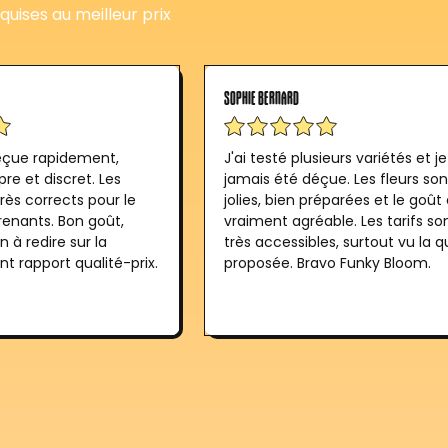
quises au meilleur prix
SOPHIE BERNARD
ue rapidement,
J'ai testé plusieurs variétés et je
re et discret. Les
jamais été déçue. Les fleurs son
rès corrects pour le
jolies, bien préparées et le goût
prenants. Bon goût,
vraiment agréable. Les tarifs so
n à redire sur la
très accessibles, surtout vu la q
ent rapport qualité-prix.
proposée. Bravo Funky Bloom.